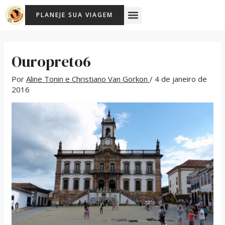
Ir
Post
Menu
PLANEJE SUA VIAGEM
para
navigation
o
conteúdo
Ouropreto6
Por
Aline Tonin e Christiano Van Gorkon
/
4 de janeiro de
2016