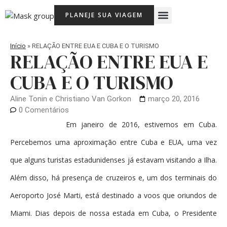
Ir
Menu
PLANEJE SUA VIAGEM
para
Viagem Com Crianças
Agência de Viagens Memória Viajante
o
conteúdo
Início
»
RELAÇÃO ENTRE EUA E CUBA E O TURISMO
RELAÇÃO ENTRE EUA E
CUBA E O TURISMO
Aline Tonin e Christiano Van Gorkon
março 20, 2016
0 Comentários
Em janeiro de 2016, estivemos em Cuba.
Percebemos uma aproximação entre Cuba e EUA, uma vez
que alguns turistas estadunidenses já estavam visitando a Ilha.
Além disso, há presença de cruzeiros e, um dos terminais do
Aeroporto José Marti, está destinado a voos que oriundos de
Miami. Dias depois de nossa estada em Cuba, o Presidente