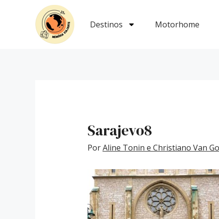
Ir
Post
para
navigation
Destinos
Motorhome
o
conteúdo
Sarajevo8
Por
Aline Tonin e Christiano Van 