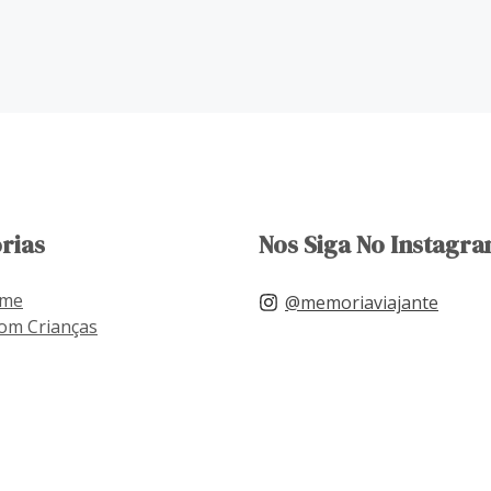
rias
Nos Siga No Instagra
ome
@memoriaviajante
om Crianças