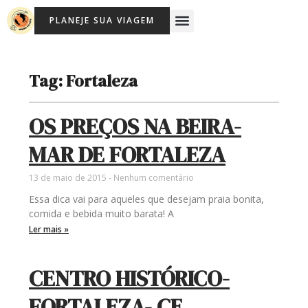
Ir
Menu
PLANEJE SUA VIAGEM
para
o
conteúdo
Tag: Fortaleza
OS PREÇOS NA BEIRA-
MAR DE FORTALEZA
13 de maio de 2015
Nenhum comentário
Essa dica vai para aqueles que desejam praia bonita,
comida e bebida muito barata! A
Ler mais »
CENTRO HISTÓRICO-
FORTALEZA- CE