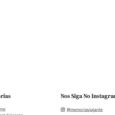
rias
Nos Siga No Instagra
ome
@memoriaviajante