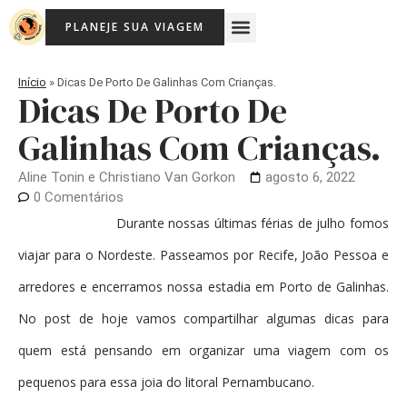
Ir
Menu
PLANEJE SUA VIAGEM
para
Viagem Com Crianças
Agência de Viagens Memória Viajante
o
conteúdo
Início
»
Dicas De Porto De Galinhas Com Crianças.
Dicas De Porto De
Galinhas Com Crianças.
Aline Tonin e Christiano Van Gorkon
agosto 6, 2022
0 Comentários
Durante nossas últimas férias de julho fomos
viajar para o Nordeste. Passeamos por Recife, João Pessoa e
arredores e encerramos nossa estadia em Porto de Galinhas.
No post de hoje vamos compartilhar algumas dicas para
quem está pensando em organizar uma viagem com os
pequenos para essa joia do litoral Pernambucano.