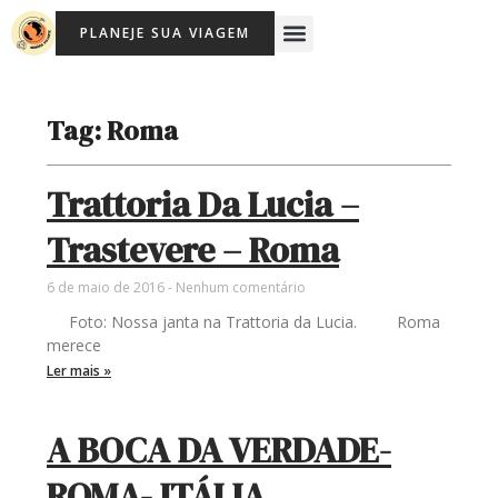
Ir
Menu
PLANEJE SUA VIAGEM
para
o
conteúdo
Tag: Roma
Trattoria Da Lucia –
Trastevere – Roma
6 de maio de 2016
Nenhum comentário
Foto: Nossa janta na Trattoria da Lucia. Roma
merece
Ler mais »
A BOCA DA VERDADE-
ROMA- ITÁLIA