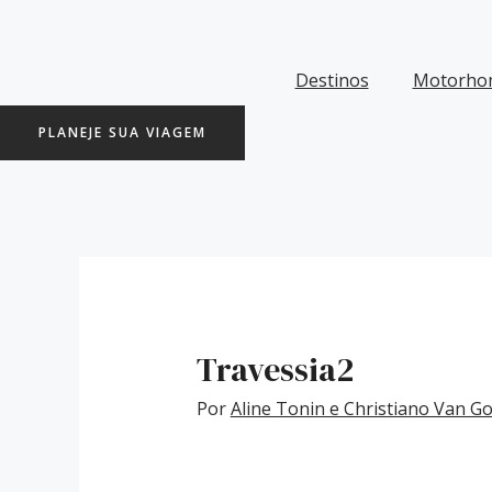
Ir
Post
para
navigation
o
Destinos
Motorho
conteúdo
PLANEJE SUA VIAGEM
Travessia2
Por
Aline Tonin e Christiano Van 