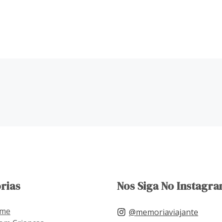
rias
Nos Siga No Instagra
ome
@memoriaviajante