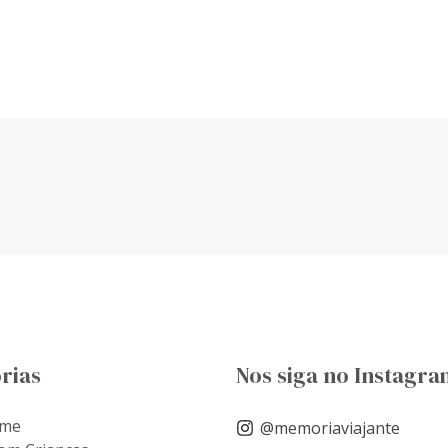
rias
Nos siga no Instagra
ome
@memoriaviajante