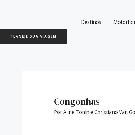
Ir
Post
para
navigation
o
Destinos
Motorho
conteúdo
PLANEJE SUA VIAGEM
Congonhas
Por
Aline Tonin e Christiano Van 