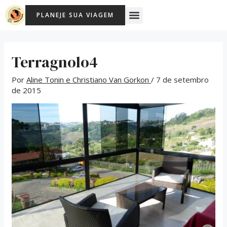
Ir
Post
Menu
PLANEJE SUA VIAGEM
para
navigation
o
conteúdo
Terragnolo4
Por
Aline Tonin e Christiano Van Gorkon
/
7 de setembro
de 2015