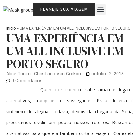
Ir
Menu
PLANEJE SUA VIAGEM
para
Viagem Com Crianças
Agência de Viagens Memória Viajante
o
conteúdo
Início
»
UMA EXPERIÊNCIA EM UM ALL INCLUSIVE EM PORTO SEGURO
UMA EXPERIÊNCIA EM
UM ALL INCLUSIVE EM
PORTO SEGURO
Aline Tonin e Christiano Van Gorkon
outubro 2, 2018
0 Comentários
Quem nos conhece sabe: amamos lugares
alternativos, tranquilos e sossegados. Praia deserta é
sinônimo de alegria. Todavia, depois da chegada da Sofia,
procuramos dividir um pouco nossos roteiros. Buscamos
alternativas para que ela também curta a viagem. Como ela