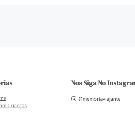
rias
Nos Siga No Instagra
ome
@memoriaviajante
om Crianças