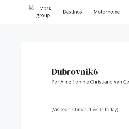
Ir
Post
para
navigation
Destinos
Motorhome
o
conteúdo
Dubrovnik6
Por
Aline Tonin e Christiano Van 
(Visited 13 times, 1 visits today)