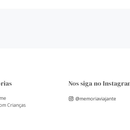
rias
Nos siga no Instagra
ome
@memoriaviajante
om Crianças