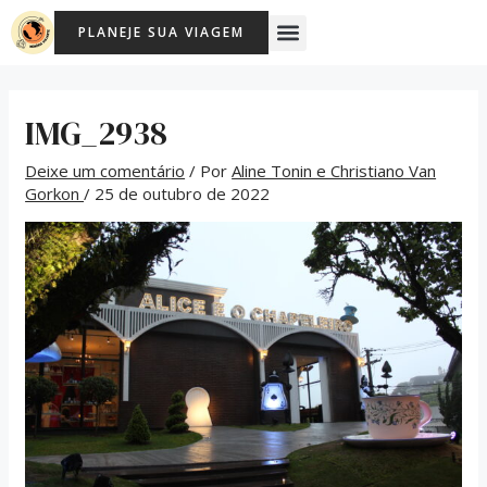
Ir
Post
Menu
PLANEJE SUA VIAGEM
para
navigation
o
conteúdo
IMG_2938
Deixe um comentário
/ Por
Aline Tonin e Christiano Van
Gorkon
/
25 de outubro de 2022