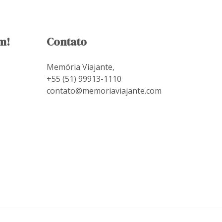
m!
Contato
Memória Viajante,
+55 (51) 99913-1110
contato@memoriaviajante.com