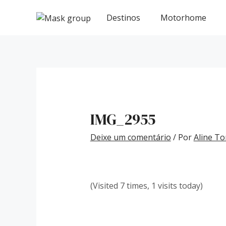
Ir
Post
para
navigation
Destinos
Motorhome
o
conteúdo
IMG_2955
Deixe um comentário
/ Por
Aline To
(Visited 7 times, 1 visits today)