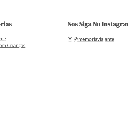
rias
Nos Siga No Instagra
ome
@memoriaviajante
om Crianças