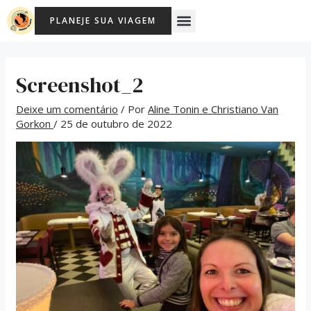
Ir
Post
Menu
PLANEJE SUA VIAGEM
para
navigation
o
conteúdo
Screenshot_2
Deixe um comentário
/ Por
Aline Tonin e Christiano Van
Gorkon
/
25 de outubro de 2022