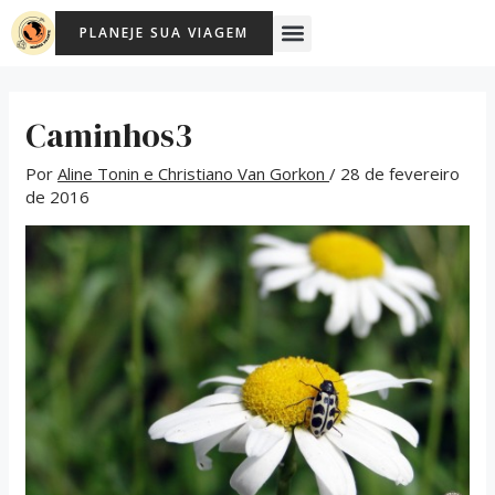
Ir
Post
Menu
PLANEJE SUA VIAGEM
para
navigation
o
conteúdo
Caminhos3
Por
Aline Tonin e Christiano Van Gorkon
/
28 de fevereiro
de 2016