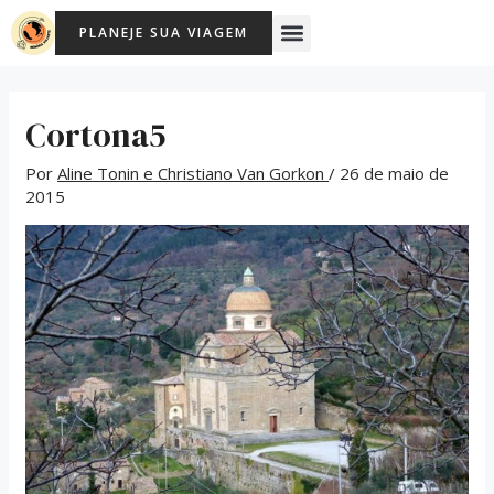
Ir
Post
Menu
PLANEJE SUA VIAGEM
para
navigation
o
conteúdo
Cortona5
Por
Aline Tonin e Christiano Van Gorkon
/
26 de maio de
2015