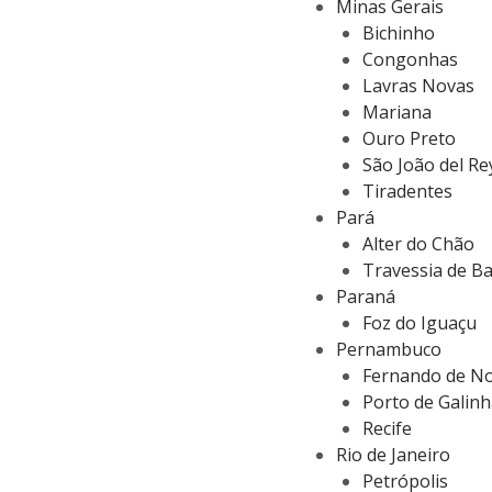
Minas Gerais
Bichinho
Congonhas
Lavras Novas
Mariana
Ouro Preto
São João del Re
Tiradentes
Pará
Alter do Chão
Travessia de B
Paraná
Foz do Iguaçu
Pernambuco
Fernando de N
Porto de Galin
Recife
Rio de Janeiro
Petrópolis