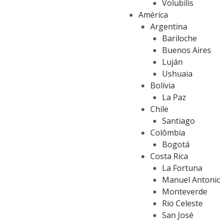
Volubilis
América
Argentina
Bariloche
Buenos Aires
Luján
Ushuaia
Bolívia
La Paz
Chile
Santiago
Colômbia
Bogotá
Costa Rica
La Fortuna
Manuel Antoni
Monteverde
Rio Celeste
San José