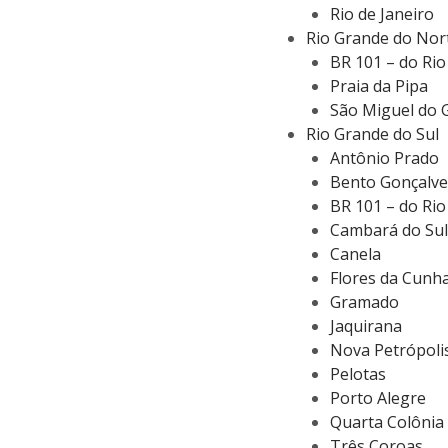
Rio de Janeiro
Rio Grande do Nor
BR 101 – do Rio
Praia da Pipa
São Miguel do 
Rio Grande do Sul
Antônio Prado
Bento Gonçalve
BR 101 – do Rio
Cambará do Sul
Canela
Flores da Cunh
Gramado
Jaquirana
Nova Petrópoli
Pelotas
Porto Alegre
Quarta Colônia
Três Coroas