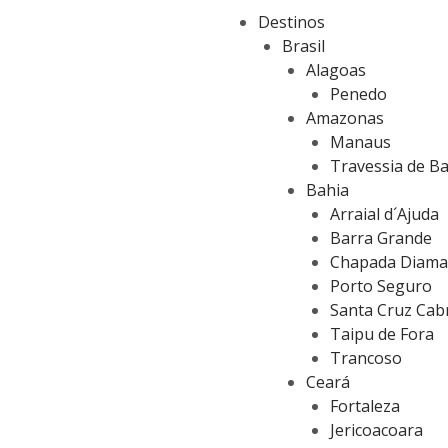
Ir
Post
Destinos
para
navigation
Brasil
o
Alagoas
conteúdo
Penedo
Amazonas
Manaus
Travessia de B
Bahia
Arraial d´Ajuda
Barra Grande
Chapada Diama
Porto Seguro
Santa Cruz Cabr
Taipu de Fora
Trancoso
Ceará
Fortaleza
Jericoacoara