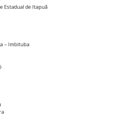
e Estadual de Itapuã
a – Imbituba
ó
u
ra