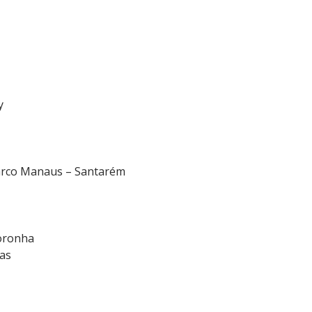
y
arco Manaus – Santarém
oronha
has