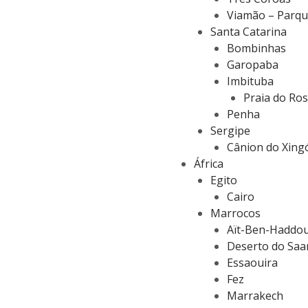
Viamão – Parqu
Santa Catarina
Bombinhas
Garopaba
Imbituba
Praia do Ros
Penha
Sergipe
Cânion do Xing
África
Egito
Cairo
Marrocos
Aït-Ben-Haddo
Deserto do Saa
Essaouira
Fez
Marrakech