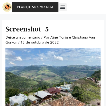
Ir
Post
Menu
PLANEJE SUA VIAGEM
para
navigation
o
conteúdo
Screenshot_5
Deixe um comentário
/ Por
Aline Tonin e Christiano Van
Gorkon
/
13 de outubro de 2022