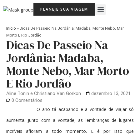
Ir
Menu
PLANEJE SUA VIAGEM
para
Viagem Com Crianças
Agência de Viagens Memória Viajante
o
conteúdo
Início
»
Dicas De Passeio Na Jordânia: Madaba, Monte Nebo, Mar
Morto E Rio Jordão
Dicas De Passeio Na
Jordânia: Madaba,
Monte Nebo, Mar Morto
E Rio Jordão
Aline Tonin e Christiano Van Gorkon
dezembro 13, 2021
0 Comentários
O ano tá acabando e a vontade de viajar só
aumenta. Junto com a vontade, as lembranças de lugares
incríveis afloram a todo momento. E é por isso que