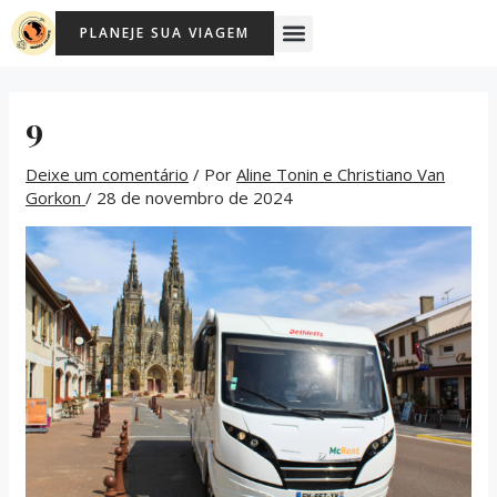
Ir
Post
Menu
PLANEJE SUA VIAGEM
para
navigation
o
conteúdo
9
Deixe um comentário
/ Por
Aline Tonin e Christiano Van
Gorkon
/
28 de novembro de 2024