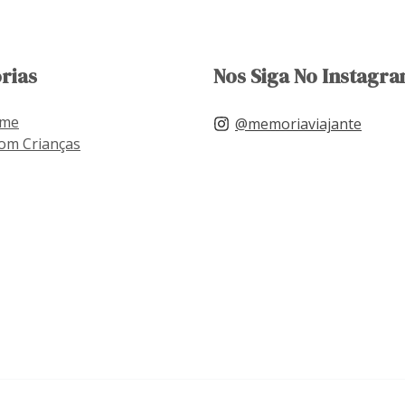
rias
Nos Siga No Instagra
ome
@memoriaviajante
om Crianças