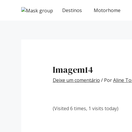
Ir
Post
para
navigation
Destinos
Motorhome
o
conteúdo
Imagem14
Deixe um comentário
/ Por
Aline To
(Visited 6 times, 1 visits today)