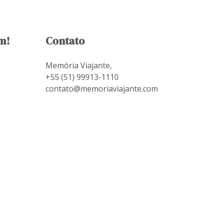
m!
Contato
Memória Viajante,
+55 (51) 99913-1110
contato@memoriaviajante.com