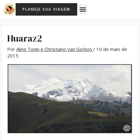
Ir
Post
Menu
PLANEJE SUA VIAGEM
para
navigation
o
conteúdo
Huaraz2
Por
Aline Tonin e Christiano Van Gorkon
/
10 de maio de
2015