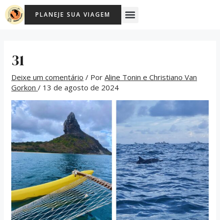
Ir
Post
Menu
PLANEJE SUA VIAGEM
para
navigation
o
conteúdo
31
Deixe um comentário
/ Por
Aline Tonin e Christiano Van
Gorkon
/
13 de agosto de 2024