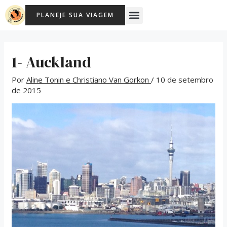
Ir
Post
Menu
PLANEJE SUA VIAGEM
para
navigation
o
conteúdo
1- Auckland
Por
Aline Tonin e Christiano Van Gorkon
/
10 de setembro
de 2015