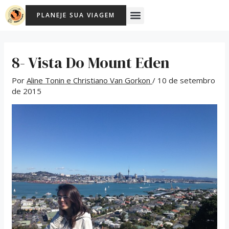
Ir
Post
Menu
PLANEJE SUA VIAGEM
para
navigation
o
conteúdo
8- Vista Do Mount Eden
Por
Aline Tonin e Christiano Van Gorkon
/
10 de setembro
de 2015