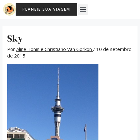
Ir
Post
Menu
PLANEJE SUA VIAGEM
para
navigation
o
conteúdo
Sky
Por
Aline Tonin e Christiano Van Gorkon
/
10 de setembro
de 2015