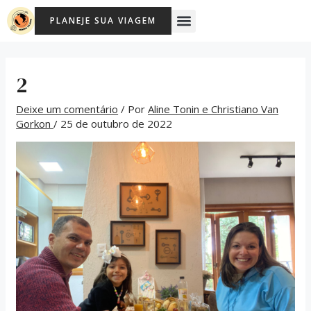
Ir
Post
Menu
PLANEJE SUA VIAGEM
para
navigation
o
conteúdo
2
Deixe um comentário
/ Por
Aline Tonin e Christiano Van
Gorkon
/
25 de outubro de 2022