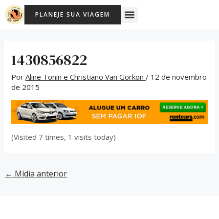
Ir
Post
Menu
PLANEJE SUA VIAGEM
para
navigation
o
conteúdo
1430856822
Por
Aline Tonin e Christiano Van Gorkon
/
12 de novembro
de 2015
(Visited 7 times, 1 visits today)
←
Mídia anterior