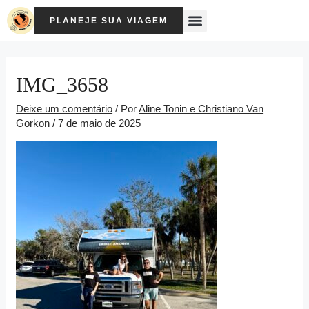
Ir
Post
Menu
para
navigation
PLANEJE SUA VIAGEM
o
conteúdo
IMG_3658
Deixe um comentário
/ Por
Aline Tonin e Christiano Van
Gorkon
/
7 de maio de 2025