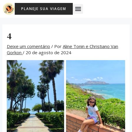
Ir
Post
Menu
PLANEJE SUA VIAGEM
para
navigation
o
conteúdo
4
Deixe um comentário
/ Por
Aline Tonin e Christiano Van
Gorkon
/
20 de agosto de 2024