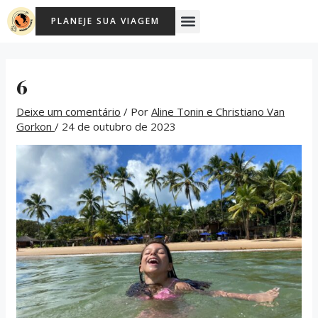
Ir
Post
Menu
PLANEJE SUA VIAGEM
para
navigation
o
conteúdo
6
Deixe um comentário
/ Por
Aline Tonin e Christiano Van
Gorkon
/
24 de outubro de 2023