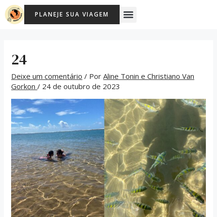
Ir
Post
Menu
PLANEJE SUA VIAGEM
para
navigation
o
conteúdo
24
Deixe um comentário
/ Por
Aline Tonin e Christiano Van
Gorkon
/
24 de outubro de 2023