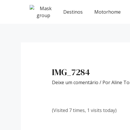
Ir
Post
para
navigation
Destinos
Motorhome
o
conteúdo
IMG_7284
Deixe um comentário
/ Por
Aline To
(Visited 7 times, 1 visits today)