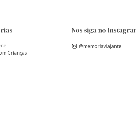
rias
Nos siga no Instagra
ome
@memoriaviajante
om Crianças