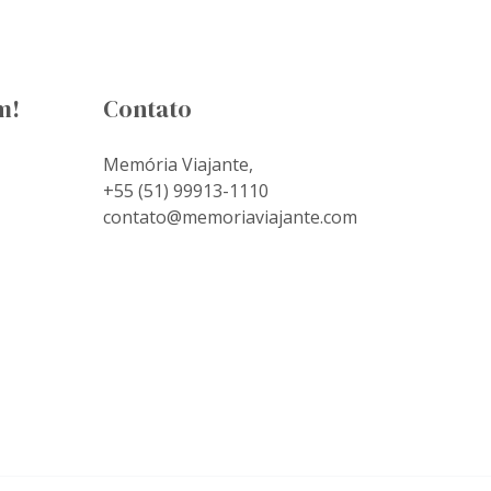
m!
Contato
Memória Viajante,
+55 (51) 99913-1110
contato@memoriaviajante.com