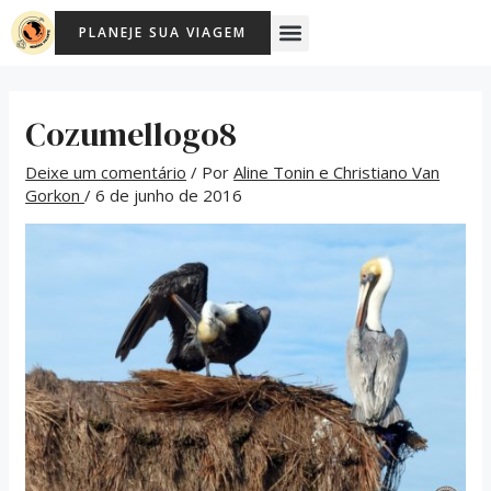
Ir
Post
Menu
PLANEJE SUA VIAGEM
para
navigation
o
conteúdo
Cozumellogo8
Deixe um comentário
/ Por
Aline Tonin e Christiano Van
Gorkon
/
6 de junho de 2016