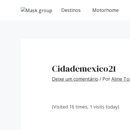
Ir
Post
para
navigation
Destinos
Motorhome
o
conteúdo
Cidademexico21
Deixe um comentário
/ Por
Aline To
(Visited 16 times, 1 visits today)