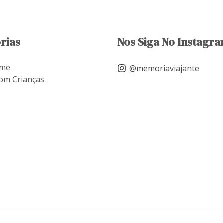
rias
Nos Siga No Instagra
ome
@memoriaviajante
om Crianças