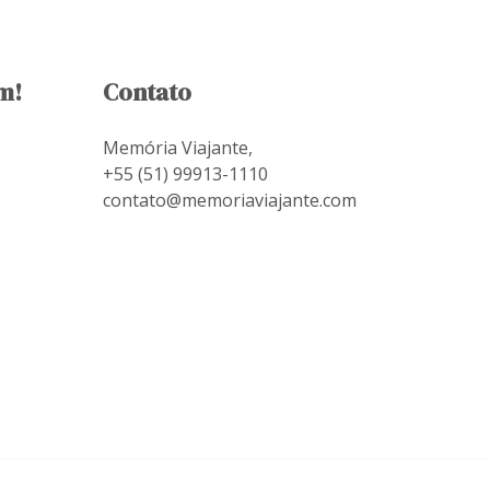
m!
Contato
Memória Viajante,
+55 (51) 99913-1110
contato@memoriaviajante.com