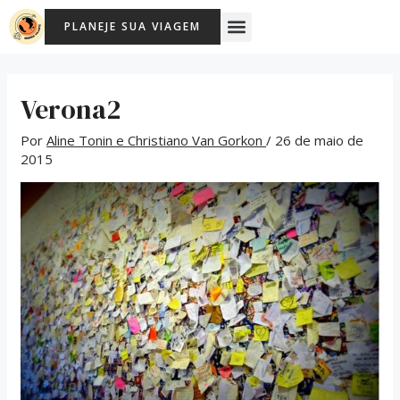
Ir
Post
Menu
PLANEJE SUA VIAGEM
para
navigation
o
conteúdo
Verona2
Por
Aline Tonin e Christiano Van Gorkon
/
26 de maio de
2015