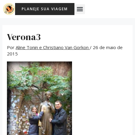
Ir
Post
Menu
PLANEJE SUA VIAGEM
para
navigation
o
conteúdo
Verona3
Por
Aline Tonin e Christiano Van Gorkon
/
26 de maio de
2015