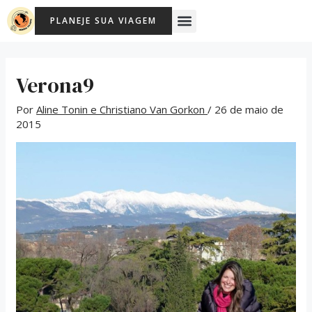
Ir
Post
Menu
PLANEJE SUA VIAGEM
para
navigation
o
conteúdo
Verona9
Por
Aline Tonin e Christiano Van Gorkon
/
26 de maio de
2015