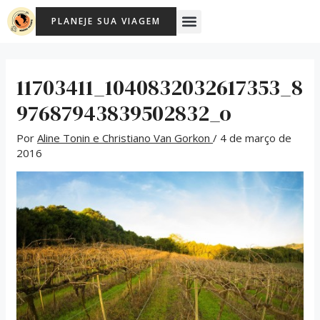
Ir
Post
Menu
PLANEJE SUA VIAGEM
para
navigation
o
conteúdo
11703411_1040832032617353_8
97687943839502832_o
Por
Aline Tonin e Christiano Van Gorkon
/
4 de março de
2016