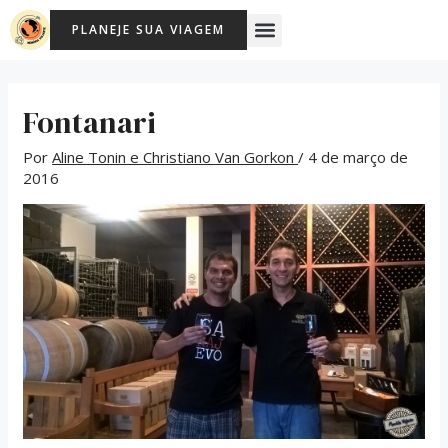
Ir
Post
Menu
PLANEJE SUA VIAGEM
para
navigation
o
conteúdo
Fontanari
Por
Aline Tonin e Christiano Van Gorkon
/
4 de março de
2016