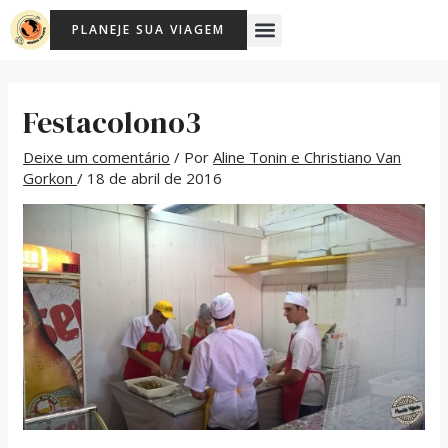
Ir
Post
Menu
PLANEJE SUA VIAGEM
para
navigation
o
conteúdo
Festacolono3
Deixe um comentário
/ Por
Aline Tonin e Christiano Van
Gorkon
/
18 de abril de 2016