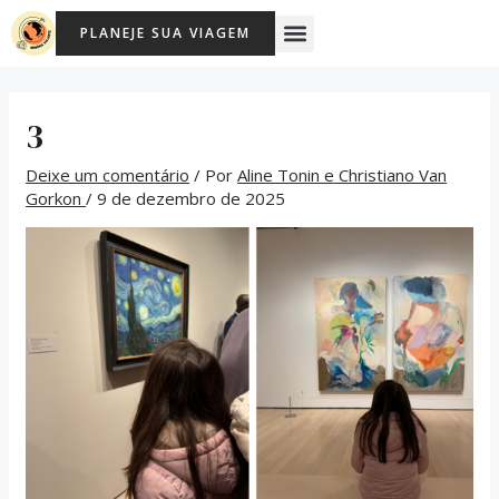
Ir
Post
Menu
PLANEJE SUA VIAGEM
para
navigation
o
conteúdo
3
Deixe um comentário
/ Por
Aline Tonin e Christiano Van
Gorkon
/
9 de dezembro de 2025