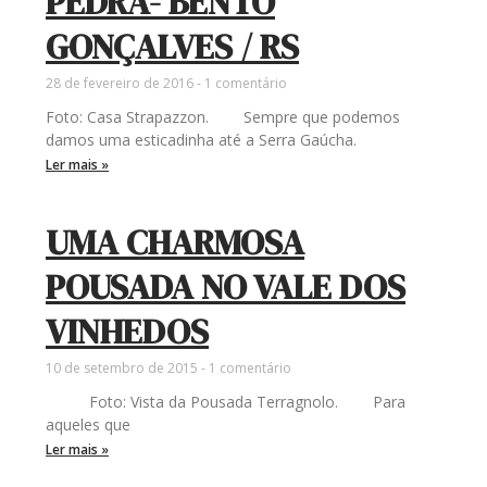
PEDRA- BENTO
GONÇALVES / RS
28 de fevereiro de 2016
1 comentário
Foto: Casa Strapazzon. Sempre que podemos
damos uma esticadinha até a Serra Gaúcha.
Ler mais »
UMA CHARMOSA
POUSADA NO VALE DOS
VINHEDOS
10 de setembro de 2015
1 comentário
Foto: Vista da Pousada Terragnolo. Para
aqueles que
Ler mais »