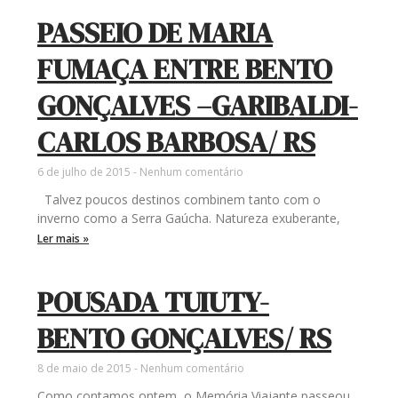
PASSEIO DE MARIA
FUMAÇA ENTRE BENTO
GONÇALVES –GARIBALDI-
CARLOS BARBOSA/ RS
6 de julho de 2015
Nenhum comentário
Talvez poucos destinos combinem tanto com o
inverno como a Serra Gaúcha. Natureza exuberante,
Ler mais »
POUSADA TUIUTY-
BENTO GONÇALVES/ RS
8 de maio de 2015
Nenhum comentário
Como contamos ontem, o Memória Viajante passeou